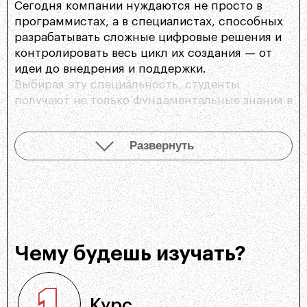
Сегодня компании нуждаются не просто в
программистах, а в специалистах, способных
разрабатывать сложные цифровые решения и
контролировать весь цикл их создания — от
идеи до внедрения и поддержки.
Выбирая эту специальность, студенты
получают не только фундаментальные знания в
программировании, но и навыки
проектирования, анализа и управления IT-
Развернуть
проектами.
В процессе обучения изучаются ключевые
технологии разработки программного
обеспечения: языки программирования
(Python, Java, C++), базы данных, алгоритмы и
структуры данных, а также современные
Чему будешь изучать?
подходы к созданию и тестированию
программных продуктов.
Особое внимание уделяется проектированию
Курс